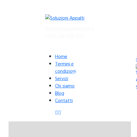
info@soluzioniappalti.it
(+39) 329 298 0121
Preventivo Gratuito
Home
Termini e
condizioni
Preventivo Gratuito
Servizi
Chi siamo
Blog
Contatti